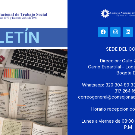
LETÍN
SEDE DEL C
Dirección: Calle
Carrio Espartillal - Lo
Bogota 
Whatsapp: 320 304 89 33
317 264 16
correogeneral@consejonaci
Horario recepcion c
Lunes a viernes de 08:00
P.M