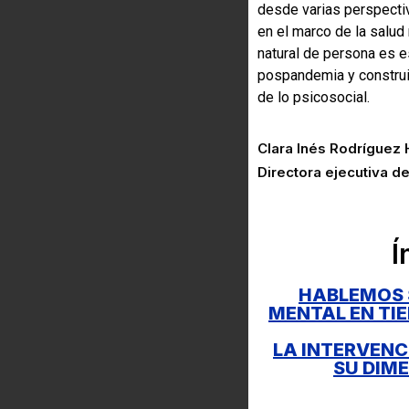
desde varias perspecti
en el marco de la salud
natural de persona es es
pospandemia y construi
de lo psicosocial.
Clara Inés Rodríguez
Directora ejecutiva d
Í
HABLEMOS 
MENTAL EN TI
LA INTERVENC
SU DIME