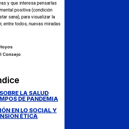
vas y que interesa pensarlas
 mental positiva (condición
tar sana), para visualizar la
r, entre todos, nuevas miradas
 Hoyos
el Consejo
ndice
SOBRE LA SALUD
EMPOS DE PANDEMIA​
IÓN EN LO SOCIAL Y
NSIÓN ÉTICA​