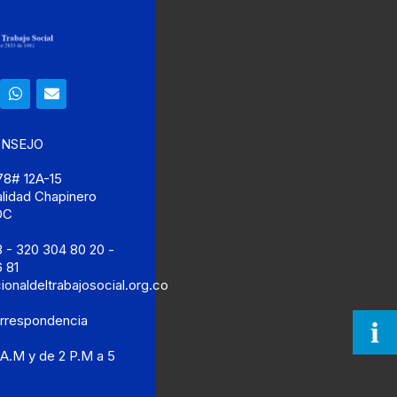
ONSEJO
 78# 12A-15
calidad Chapinero
DC
 - 320 304 80 20 -
 81
onaldeltrabajosocial.org.co
orrespondencia
 A.M y de 2 P.M a 5