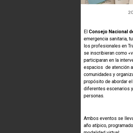
20
El
C
onsejo Nacional d
emergencia sanitaria, tu
los profesionales en Tr
se inscribieran como «vo
participaran en la inter
espacios de atención a:
comunidades y organiza
propósito de abordar el
diferentes escenarios 
personas.
Ambos eventos se lleva
año atípico, programado
modalidad virtual: