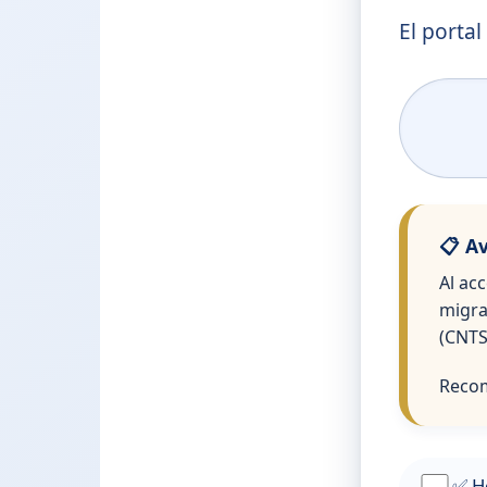
El portal
📋 A
Al ac
migra
(CNTS
Recom
✅ He