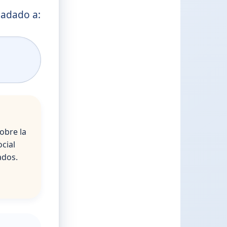
ladado a:
obre la
cial
ados.