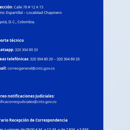
rección
:
Calle 78 # 12 A 15
rio: Espartillal – Localidad Chapinero
otá, D. C., Colombia.
orte técnico
atsapp
:
320 304 89 33
eas telefónicas
: 320 304 80 20 – 320 304 89 33
ail:
correogeneral@cnts.gov.co
reo notificaciones Judiciales:
ificacionesjudiciales@cnts.gov.co
rario Recepción de Correspondencia
es a viernes de 08:00 A.M. a 12: M. y de 2 P.M. a 5 P.M.