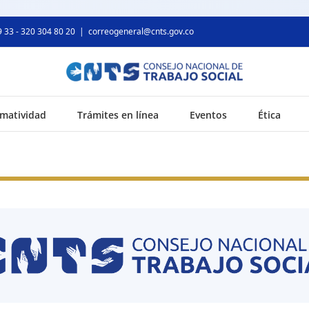
9 33 - 320 304 80 20
|
correogeneral@cnts.gov.co
matividad
Trámites en línea
Eventos
Ética