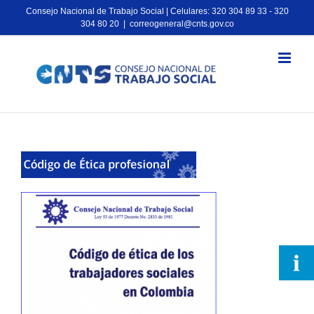
Consejo Nacional de Trabajo Social | Celulares: 320 304 89 33 - 320
304 80 20
|
correogeneral@cnts.gov.co