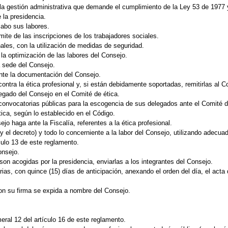
 la gestión administrativa que demande el cumplimiento de la Ley 53 de 1977
 la presidencia.
 cabo sus labores.
mite de las inscripciones de los trabajadores sociales.
nales, con la utilización de medidas de seguridad.
la optimización de las labores del Consejo.
a sede del Consejo.
te la documentación del Consejo.
ontra la ética profesional y, si están debidamente soportadas, remitirlas al C
legado del Consejo en el Comité de ética.
convocatorias públicas para la escogencia de sus delegados ante el Comité de 
ica, según lo establecido en el Código.
o haga ante la Fiscalía, referentes a la ética profesional.
y y el decreto) y todo lo concerniente a la labor del Consejo, utilizando ade
ículo 13 de este reglamento.
onsejo.
 son acogidas por la presidencia, enviarlas a los integrantes del Consejo.
ias, con quince (15) días de anticipación, anexando el orden del día, el acta 
on su firma se expida a nombre del Consejo.
eral 12 del artículo 16 de este reglamento.