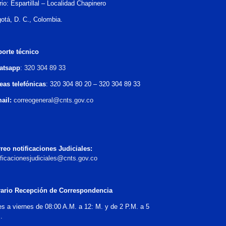
rio: Espartillal – Localidad Chapinero
otá, D. C., Colombia.
orte técnico
atsapp
:
320 304 89 33
eas telefónicas
: 320 304 80 20 – 320 304 89 33
ail:
correogeneral@cnts.gov.co
reo notificaciones Judiciales:
ificacionesjudiciales@cnts.gov.co
ario Recepción de Correspondencia
es a viernes de 08:00 A.M. a 12: M. y de 2 P.M. a 5
.