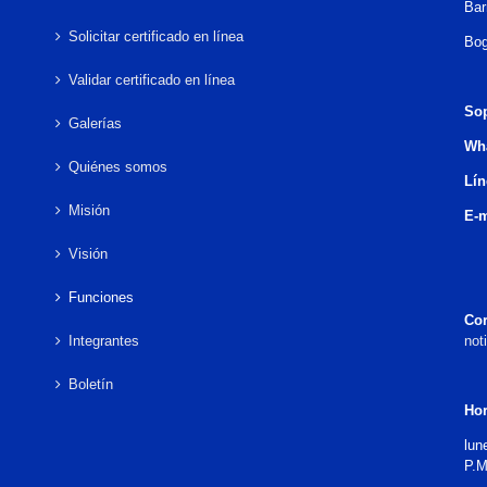
Bar
Solicitar certificado en línea
Bog
Validar certificado en línea
Sop
Galerías
Wh
Quiénes somos
Lín
Misión
E-m
Visión
Funciones
Cor
Integrantes
not
Boletín
Hor
lun
P.M