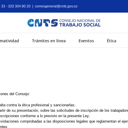
9 33 - 320 304 80 20
|
correogeneral@cnts.gov.co
matividad
Trámites en línea
Eventos
Ética
iones del Consejo:
ta contra la ética profesional y sancionarlas;
artir de su presentación, sobre las solicitudes de inscripción de los trabajadore
scripciones conforme a lo previsto en la presente Ley;
iolaciones comprobadas a las disposiciones legales que reglamentan el ejercic
ntes;