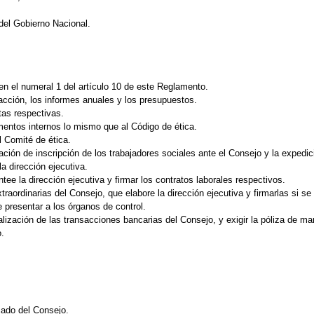
del Gobierno Nacional.
en el numeral 1 del artículo 10 de este Reglamento.
 acción, los informes anuales y los presupuestos.
tas respectivas.
mentos internos lo mismo que al Código de ética.
l Comité de ética.
ación de inscripción de los trabajadores sociales ante el Consejo y la expedici
a dirección ejecutiva.
tee la dirección ejecutiva y firmar los contratos laborales respectivos.
traordinarias del Consejo, que elabore la dirección ejecutiva y firmarlas si se 
 presentar a los órganos de control.
ealización de las transacciones bancarias del Consejo, y exigir la póliza de man
o.
cado del Consejo.