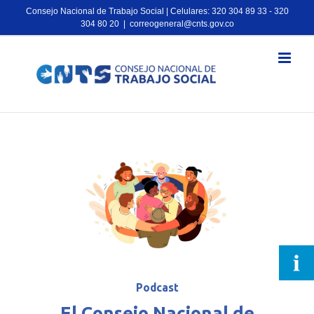
Consejo Nacional de Trabajo Social | Celulares: 320 304 89 33 - 320
304 80 20
|
correogeneral@cnts.gov.co
Podcast
El Consejo Nacional de