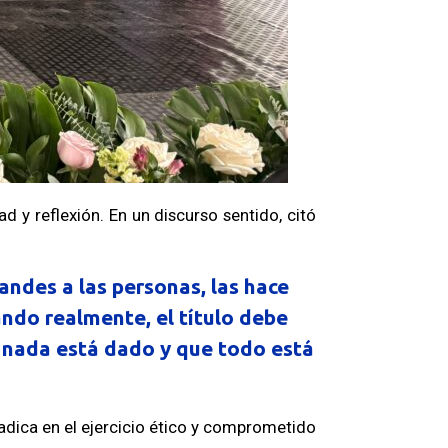
y reflexión. En un discurso sentido, citó
randes a las personas, las hace
ndo realmente, el título debe
 nada está dado y que todo está
dica en el ejercicio ético y comprometido