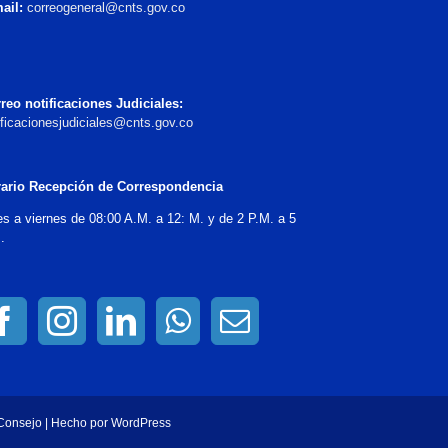
ail:
correogeneral@cnts.gov.co
reo notificaciones Judiciales:
ificacionesjudiciales@cnts.gov.co
ario Recepción de Correspondencia
es a viernes de 08:00 A.M. a 12: M. y de 2 P.M. a 5
.
 Consejo | Hecho por
WordPress