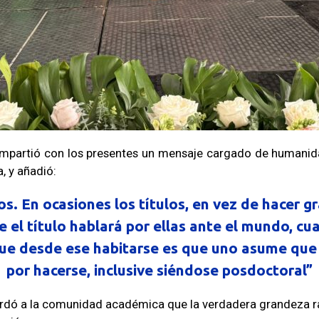
partió con los presentes un mensaje cargado de humanidad 
 y añadió:
os. En ocasiones los títulos, en vez de hacer g
el título hablará por ellas ante el mundo, cua
 que desde ese habitarse es que uno asume que
por hacerse, inclusive siéndose posdoctoral”
ordó a la comunidad académica que la verdadera grandeza ra