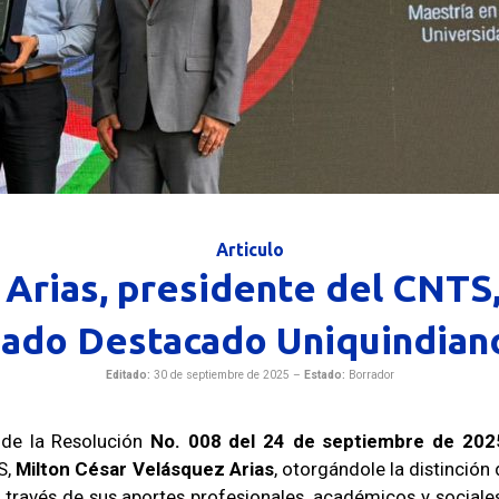
Articulo
 Arias, presidente del CNTS
ado Destacado Uniquindian
Editado:
30 de septiembre de 2025 –
Estado:
Borrador
 de la Resolución
No. 008 del 24 de septiembre de 202
S,
Milton César Velásquez Arias
, otorgándole la distinción
 través de sus aportes profesionales, académicos y sociales