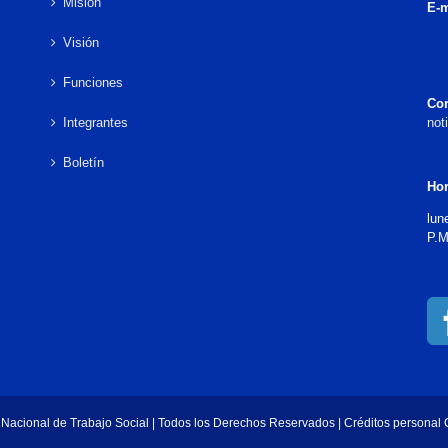
Misión
E-m
Visión
Funciones
Cor
Integrantes
not
Boletín
Hor
lun
P.M
Nacional de Trabajo Social | Todos los Derechos Reservados | Créditos personal