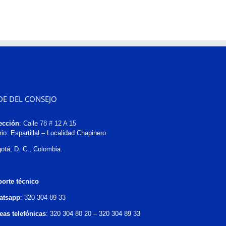
DE DEL CONSEJO
ección
:
Calle 78 # 12 A 15
rio: Espartillal – Localidad Chapinero
otá, D. C., Colombia.
orte técnico
atsapp
:
320 304 89 33
eas telefónicas
: 320 304 80 20 – 320 304 89 33