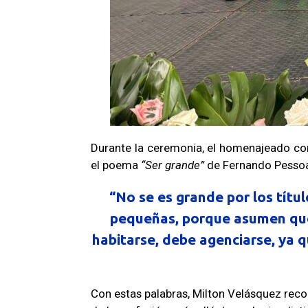
Durante la ceremonia, el homenajeado com
el poema
“Ser grande”
de Fernando Pessoa,
“No se es grande por los títul
pequeñas, porque asumen que 
habitarse, debe agenciarse, ya
Con estas palabras, Milton Velásquez rec