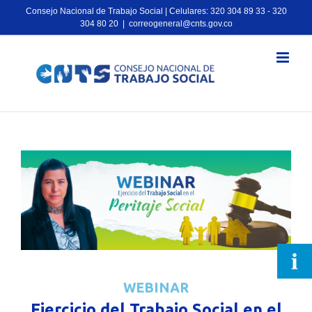
Consejo Nacional de Trabajo Social | Celulares: 320 304 89 33 - 320
304 80 20
|
correogeneral@cnts.gov.co
WEBINAR
Ejercicio del Trabajo Social en el