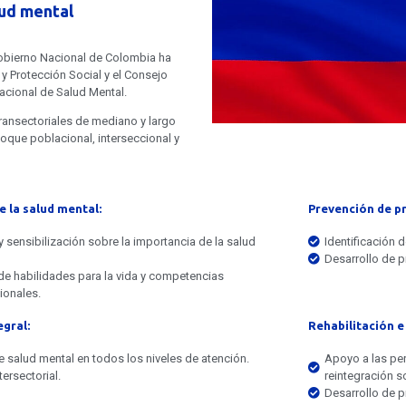
lud mental
l Gobierno Nacional de Colombia ha
 y Protección Social y el Consejo
Nacional de Salud Mental.
transectoriales de mediano y largo
oque poblacional, interseccional y
 la salud mental:
Prevención de p
 sensibilización sobre la importancia de la salud
Identificación 
Desarrollo de 
de habilidades para la vida y competencias
onales.
egral:
Rehabilitación e 
e salud mental en todos los niveles de atención.
Apoyo a las pe
tersectorial.
reintegración so
Desarrollo de 