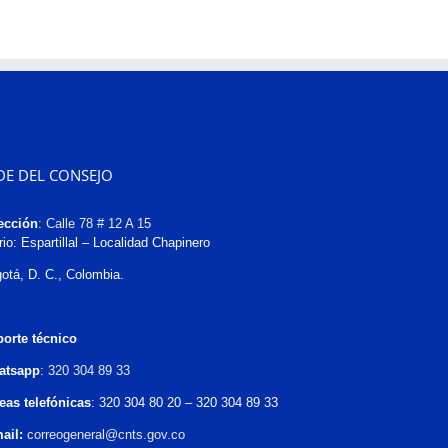
DE DEL CONSEJO
ección
:
Calle 78 # 12 A 15
rio: Espartillal – Localidad Chapinero
otá, D. C., Colombia.
orte técnico
atsapp
:
320 304 89 33
eas telefónicas
: 320 304 80 20 – 320 304 89 33
ail:
correogeneral@cnts.gov.co