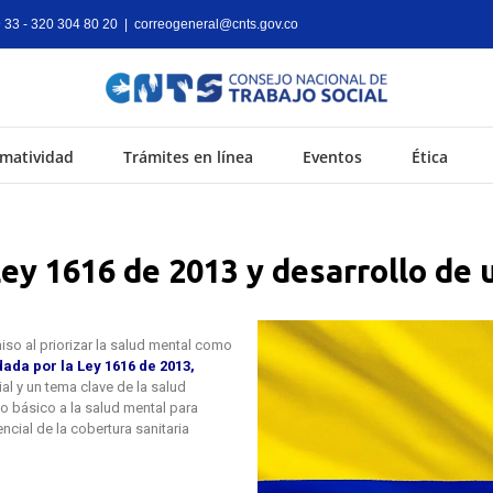
9 33 - 320 304 80 20
|
correogeneral@cnts.gov.co
matividad
Trámites en línea
Eventos
Ética
y 1616 de 2013 y desarrollo de u
so al priorizar la salud mental como
ada por la Ley 1616 de 2013,
l y un tema clave de la salud
o básico a la salud mental para
cial de la cobertura sanitaria