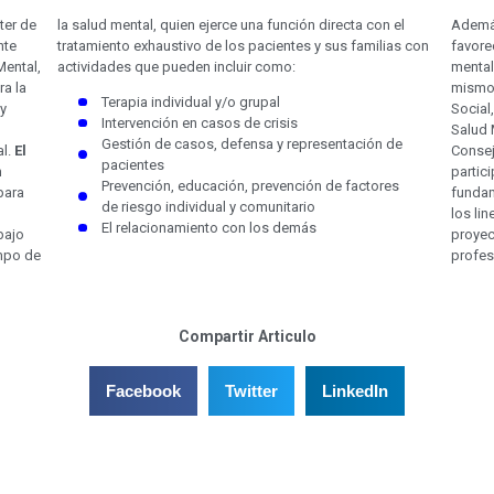
ter de
la salud mental, quien ejerce una función directa con el
Además
nte
tratamiento exhaustivo de los pacientes y sus familias con
favore
Mental,
actividades que pueden incluir como:
mental
ra la
mismos(as) pr
Terapia individual y/o grupal
 y
Social
Intervención en casos de crisis
Salud 
Gestión de casos, defensa y representación de
al.
El
Consej
pacientes
n
partici
Prevención, educación, prevención de factores
para
fundam
de riesgo individual y comunitario
los linea
El relacionamiento con los demás
bajo
proyec
profes
Compartir Articulo
Facebook
Twitter
LinkedIn