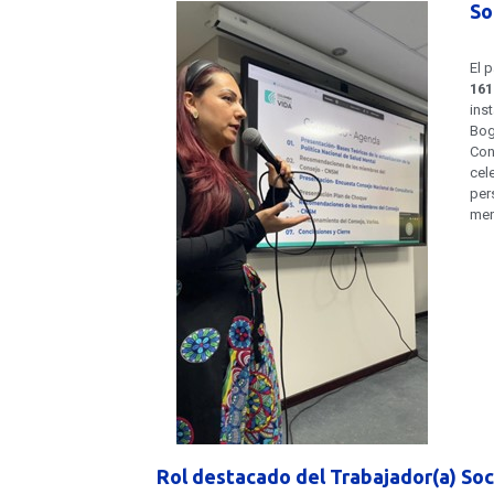
So
El 
161
ins
Bog
Con
cel
per
men
Rol destacado del Trabajador(a) Soc