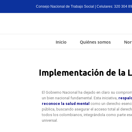
Consejo Nacional de Trabajo Social | Celulares: 320 304 8
Inicio
Quiénes somos
Nor
Implementación de la Le
El Gobierno Nacional ha dejado en claro su compromi
un bien nacional fundamental. Esta iniciativa,
respald
reconoce la salud mental
como un derecho esencia
pública, buscando asegurar el acceso total al derech
todos los colombianos, integrándola como parte esen
universal.